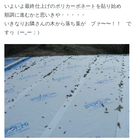
いよいよ最終仕上げの
ポリカーボネート
を貼り始め
順調に進むかと思いきや・・・・・
いきなりお隣さんの木から落ち葉が ブァ〜〜！！ で
すヮ（ー_ー；）