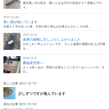
最近暑い日が続き、酷いときは日中の気温が３７度越えです。
そ…
2017-10-29
寒い雨が続いています
台風２１号が去った後、天井の張り替えのお客さんのところの現…
2011-12-13
倉庫の屋根に久しぶりに上がりました
かれこれ一年ぶりくらいです。 やっと倉庫の屋根の仕上げ作業
を…
2010-12-11
農協直売所へ
さくら咲く会の、野菜の出荷をしてくれているメンバーが、今
日…
新しい記事
(2011-12-17)
少しずつですが進んでいます
過去の記事
(2011-12-13)